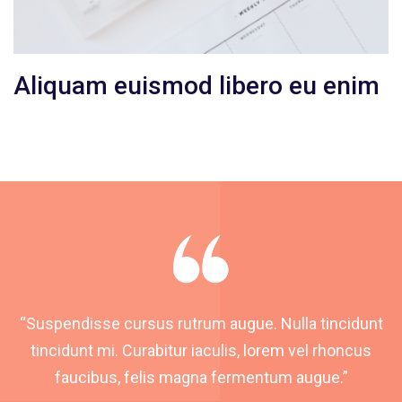
Aliquam euismod libero eu enim
“Suspendisse cursus rutrum augue. Nulla tincidunt
tincidunt mi. Curabitur iaculis, lorem vel rhoncus
faucibus, felis magna fermentum augue.”