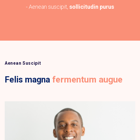
- Aenean suscipit,
sollicitudin purus
Aenean Suscipit
fermentum augue
Felis magna